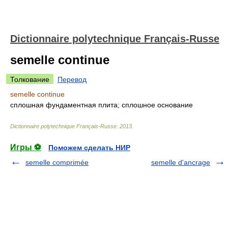
Dictionnaire polytechnique Français-Russe
semelle continue
Толкование
Перевод
semelle continue
сплошная фундаментная плита; сплошное основание
Dictionnaire polytechnique Français-Russe
.
2013
.
Игры ⚽
Поможем сделать НИР
semelle comprimée
semelle d'ancrage