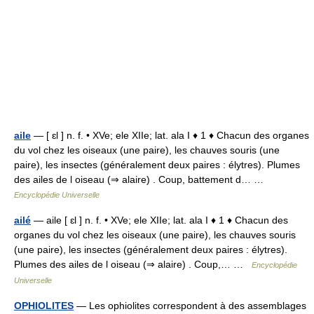
aile
— [ ɛl ] n. f. • XVe; ele XIIe; lat. ala I ♦ 1 ♦ Chacun des organes
du vol chez les oiseaux (une paire), les chauves souris (une
paire), les insectes (généralement deux paires : élytres). Plumes
des ailes de l oiseau (⇒ alaire) . Coup, battement d… …
Encyclopédie Universelle
ailé
— aile [ ɛl ] n. f. • XVe; ele XIIe; lat. ala I ♦ 1 ♦ Chacun des
organes du vol chez les oiseaux (une paire), les chauves souris
(une paire), les insectes (généralement deux paires : élytres).
Plumes des ailes de l oiseau (⇒ alaire) . Coup,… …
Encyclopédie
Universelle
OPHIOLITES
— Les ophiolites correspondent à des assemblages