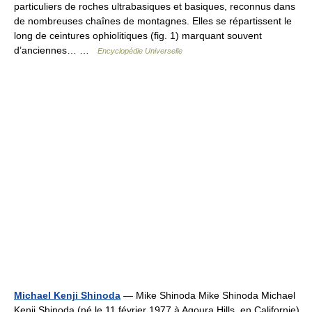
particuliers de roches ultrabasiques et basiques, reconnus dans
de nombreuses chaînes de montagnes. Elles se répartissent le
long de ceintures ophiolitiques (fig. 1) marquant souvent
d’anciennes… …
Encyclopédie Universelle
Michael Kenji Shinoda
— Mike Shinoda Mike Shinoda Michael
Kenji Shinoda (né le 11 février 1977 à Agoura Hills, en Californie)