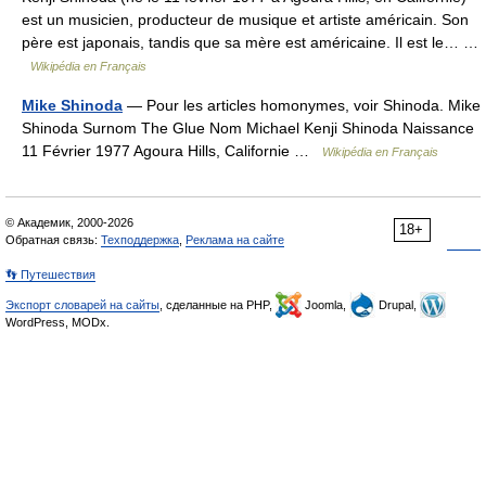
est un musicien, producteur de musique et artiste américain. Son
père est japonais, tandis que sa mère est américaine. Il est le… …
Wikipédia en Français
Mike Shinoda
— Pour les articles homonymes, voir Shinoda. Mike
Shinoda Surnom The Glue Nom Michael Kenji Shinoda Naissance
11 Février 1977 Agoura Hills, Californie …
Wikipédia en Français
© Академик, 2000-2026
18+
Обратная связь:
Техподдержка
,
Реклама на сайте
👣 Путешествия
Экспорт словарей на сайты
, сделанные на PHP,
Joomla,
Drupal,
WordPress, MODx.